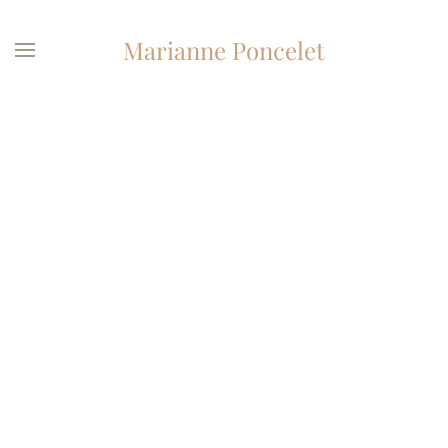
Marianne Poncelet
Accéder
au
contenu
principal