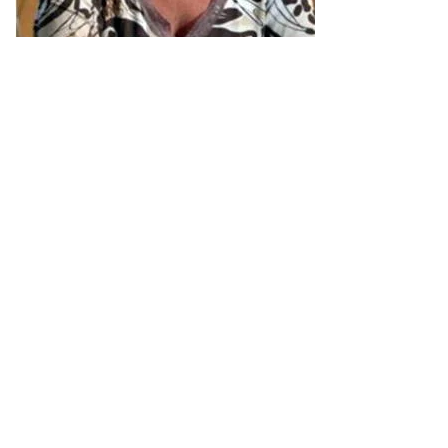
Marianne Poncelet
est vice-présidente
exécutive et membre fondatrice de
l'International Yehudi Menuhin Foundation
établie à Bruxelles, où elle joue un rôle de
premier plan dans son développement et sa
gestion depuis 1991.
Dans ce cadre, elle a mis en place un large
éventail de programmes destinés aux enfants
et à leurs rêves d'un monde meilleur, tout en
donnant la parole aux artistes, ambassadeurs
des nombreuses cultures présentes en Europe.